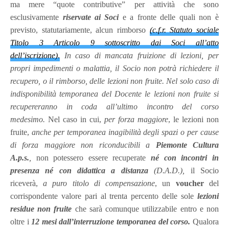
ma mere “quote contributive” per attività che sono
esclusivamente
riservate ai Soci
e a fronte delle quali non è
previsto, statutariamente, alcun rimborso
(c.f.r. Statuto sociale
Titolo 3 Articolo 9 sottoscritto dai Soci all’atto
dell’iscrizione)
.
In caso di mancata fruizione di lezioni, per
propri impedimenti o malattia, il Socio non potrà richiedere il
recupero, o il rimborso, delle lezioni non fruite.
Nel solo caso di
indisponibilità temporanea del Docente le lezioni non fruite si
recupereranno in coda all’ultimo incontro del corso
medesimo.
Nel caso in cui,
per forza maggiore
, le lezioni non
fruite,
anche
per temporanea inagibilità degli spazi o per cause
di forza maggiore non riconducibili a
Piemonte Cultura
A.p.s.
,
non potessero essere recuperate
né con incontri in
presenza né con didattica a distanza
(D.A.D.),
il Socio
riceverà,
a puro titolo di compensazione
, un
voucher
del
corrispondente valore pari al trenta percento delle sole
lezioni
residue non fruite
che sarà comunque utilizzabile entro e non
oltre i
12 mesi dall’interruzione temporanea del corso.
Qualora