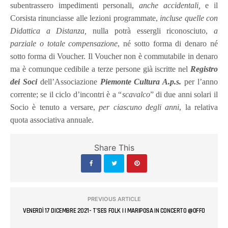
subentrassero impedimenti personali,
anche accidentali,
e il
Corsista rinunciasse alle lezioni programmate,
incluse quelle con
Didattica a Distanza,
nulla potrà essergli riconosciuto,
a
parziale o totale compensazione
, né sotto forma di denaro né
sotto forma di Voucher. Il Voucher non è commutabile in denaro
ma è comunque cedibile a terze persone già iscritte nel
Registro
dei Soci
dell’Associazione
Piemonte Cultura A.p.s.
per l’anno
corrente; se il ciclo d’incontri è a “
scavalco
” di due anni solari il
Socio è tenuto a versare,
per ciascuno degli anni
, la relativa
quota associativa annuale.
Share This
PREVIOUS ARTICLE
VENERDÌ 17 DICEMBRE 2021- T’SES FOLK | I MARIPOSA IN CONCERTO @OFFO