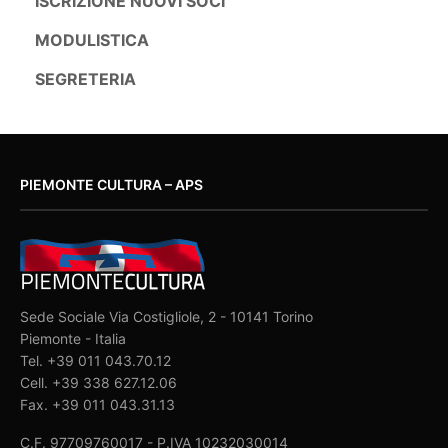
ISCRIZIONE NUOVI SOCI
MODULISTICA
SEGRETERIA
PIEMONTE CULTURA – APS
Sede Sociale Via Costigliole, 2 - 10141 Torino
Piemonte - Italia
Tel. +39 011 043.70.12
Cell. +39 338 627.12.06
Fax. +39 011 043.31.13
C.F. 97709760017 - P.IVA 10232030014