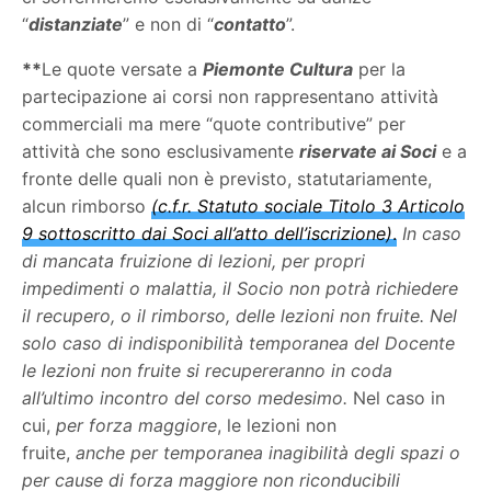
“
distanziate
” e non di “
contatto
”.
**
Le quote versate a
Piemonte Cultura
per la
partecipazione ai corsi non rappresentano attività
commerciali ma mere “quote contributive” per
attività che sono esclusivamente
riservate ai Soci
e a
fronte delle quali non è previsto, statutariamente,
alcun rimborso
(c.f.r. Statuto sociale Titolo 3 Articolo
9 sottoscritto dai Soci all’atto dell’iscrizione)
.
In caso
di mancata fruizione di lezioni, per propri
impedimenti o malattia, il Socio non potrà richiedere
il recupero, o il rimborso, delle lezioni non fruite.
Nel
solo caso di indisponibilità temporanea del Docente
le lezioni non fruite si recupereranno in coda
all’ultimo incontro del corso medesimo.
Nel caso in
cui,
per forza maggiore
, le lezioni non
fruite,
anche
per temporanea inagibilità degli spazi o
per cause di forza maggiore non riconducibili