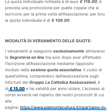
La quota individuale richiesta è di euro
€ 119.00
; è
prevista una promozione per quelle coppie che si
iscrivono per la prima volta all’Associazione: per loro
la quota individuale è di
€ 108.00
.
MODALITÀ DI VERSAMENTO DELLE QUOTE:
I versamenti si eseguono
esclusivamente
attraverso
la
Segreteria on line
ma solo dopo aver effettuato
l‘iscrizione all’Associazione mediante l’apposito
modulo nella
sezione quota associativa
. Il costo di
quest’ultima, comprensivo dell’assicurazione sugli
infortuni del
Gruppo
La Cattolica Assicurazioni
, è
di
€ 15,00
e ha validità per anno solare. L’accesso al
corso avverrà nel rispetto dei nostri protocolli di cui
alla
pagina:
https://www.piemontecultura.it/ripartiamo-in-