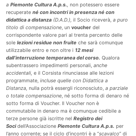
a
Piemonte Cultura A.p.s.
,
non potessero essere
recuperate
né con incontri in presenza né con
didattica a distanza
(D.A.D.),
il Socio riceverà,
a puro
titolo di compensazione
, un
voucher
del
corrispondente valore pari al trenta percento delle
sole
lezioni residue non fruite
che sarà comunque
utilizzabile entro e non oltre i
12 mesi
dall’interruzione temporanea del corso.
Qualora
subentrassero impedimenti personali,
anche
accidentali,
e il Corsista rinunciasse alle lezioni
programmate,
incluse quelle con Didattica a
Distanza,
nulla potrà essergli riconosciuto,
a parziale
o totale compensazione
, né sotto forma di denaro né
sotto forma di Voucher. Il Voucher non è
commutabile in denaro ma è comunque cedibile a
terze persone già iscritte nel
Registro dei
Soci
dell’Associazione
Piemonte Cultura A.p.s.
per
l’anno corrente; se il ciclo d’incontri è a “
scavalco
” di