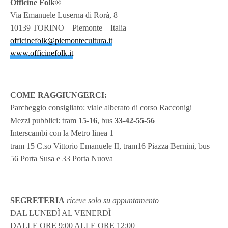
Officine Folk
®
Via Emanuele Luserna di Rorà, 8
10139 TORINO – Piemonte – Italia
officinefolk@piemontecultura.it
www.officinefolk.it
COME RAGGIUNGERCI:
Parcheggio consigliato: viale alberato di corso Racconigi
Mezzi pubblici: tram
15-16
, bus
33-42-55-56
Interscambi con la Metro linea 1
tram 15 C.so Vittorio Emanuele II, tram16 Piazza Bernini, bus
56 Porta Susa e 33 Porta Nuova
SEGRETERIA
riceve solo su appuntamento
DAL LUNEDÌ AL VENERDÌ
DALLE ORE 9:00 ALLE ORE 12:00