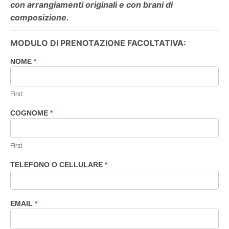
con arrangiamenti originali e con brani di
composizione.
MODULO DI PRENOTAZIONE FACOLTATIVA:
NOME
*
Prenotazione
eventi
consigliata
First
COGNOME
*
First
TELEFONO O CELLULARE
*
EMAIL
*