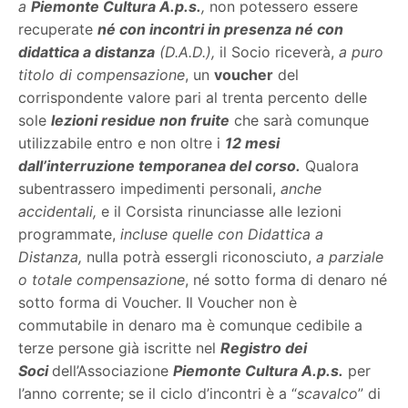
a
Piemonte Cultura A.p.s.
,
non potessero essere
recuperate
né con incontri in presenza né con
didattica a distanza
(D.A.D.),
il Socio riceverà,
a puro
titolo di compensazione
, un
voucher
del
corrispondente valore pari al trenta percento delle
sole
lezioni residue non fruite
che sarà comunque
utilizzabile entro e non oltre i
12 mesi
dall’interruzione temporanea del corso.
Qualora
subentrassero impedimenti personali,
anche
accidentali,
e il Corsista rinunciasse alle lezioni
programmate,
incluse quelle con Didattica a
Distanza,
nulla potrà essergli riconosciuto,
a parziale
o totale compensazione
, né sotto forma di denaro né
sotto forma di Voucher. Il Voucher non è
commutabile in denaro ma è comunque cedibile a
terze persone già iscritte nel
Registro dei
Soci
dell’Associazione
Piemonte Cultura A.p.s.
per
l’anno corrente; se il ciclo d’incontri è a “
scavalco
” di