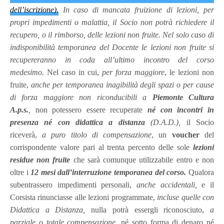
dell’iscrizione)
.
In caso di mancata fruizione di lezioni, per
propri impedimenti o malattia, il Socio non potrà richiedere il
recupero, o il rimborso, delle lezioni non fruite.
Nel solo caso di
indisponibilità temporanea del Docente le lezioni non fruite si
recupereranno in coda all’ultimo incontro del corso
medesimo.
Nel caso in cui,
per forza maggiore
, le lezioni non
fruite,
anche
per temporanea inagibilità degli spazi o per cause
di forza maggiore non riconducibili a
Piemonte Cultura
A.p.s.
,
non potessero essere recuperate
né con incontri in
presenza né con didattica a distanza
(D.A.D.),
il Socio
riceverà,
a puro titolo di compensazione
, un
voucher
del
corrispondente valore pari al trenta percento delle sole
lezioni
residue non fruite
che sarà comunque utilizzabile entro e non
oltre i
12 mesi dall’interruzione temporanea del corso.
Qualora
subentrassero impedimenti personali,
anche accidentali,
e il
Corsista rinunciasse alle lezioni programmate,
incluse quelle con
Didattica a Distanza,
nulla potrà essergli riconosciuto,
a
parziale o totale compensazione
, né sotto forma di denaro né