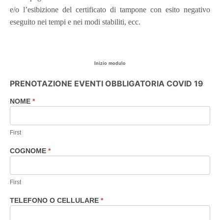
e/o l’esibizione del certificato di tampone con esito negativo
eseguito nei tempi e nei modi stabiliti, ecc.
Inizio modulo
PRENOTAZIONE EVENTI OBBLIGATORIA COVID 19
NOME
*
Prenotazione
eventi
consigliata
First
COGNOME
*
First
TELEFONO O CELLULARE
*