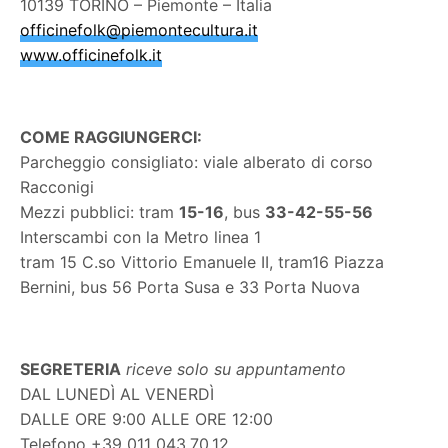
10139 TORINO – Piemonte – Italia
officinefolk@piemontecultura.it
www.officinefolk.it
COME RAGGIUNGERCI:
Parcheggio consigliato: viale alberato di corso
Racconigi
Mezzi pubblici: tram
15-16
, bus
33-42-55-56
Interscambi con la Metro linea 1
tram 15 C.so Vittorio Emanuele II, tram16 Piazza
Bernini, bus 56 Porta Susa e 33 Porta Nuova
SEGRETERIA
riceve solo su appuntamento
DAL LUNEDÌ AL VENERDÌ
DALLE ORE 9:00 ALLE ORE 12:00
Telefono +39 011 043.70.12