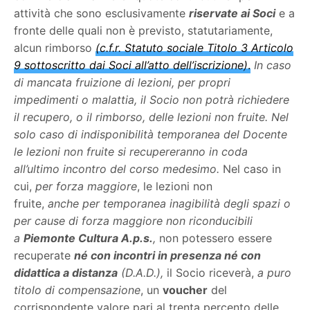
attività che sono esclusivamente
riservate ai Soci
e a
fronte delle quali non è previsto, statutariamente,
alcun rimborso
(c.f.r. Statuto sociale Titolo 3 Articolo
9 sottoscritto dai Soci all’atto dell’iscrizione)
.
In caso
di mancata fruizione di lezioni, per propri
impedimenti o malattia, il Socio non potrà richiedere
il recupero, o il rimborso, delle lezioni non fruite.
Nel
solo caso di indisponibilità temporanea del Docente
le lezioni non fruite si recupereranno in coda
all’ultimo incontro del corso medesimo.
Nel caso in
cui,
per forza maggiore
, le lezioni non
fruite,
anche
per temporanea inagibilità degli spazi o
per cause di forza maggiore non riconducibili
a
Piemonte Cultura A.p.s.
,
non potessero essere
recuperate
né con incontri in presenza né con
didattica a distanza
(D.A.D.),
il Socio riceverà,
a puro
titolo di compensazione
, un
voucher
del
corrispondente valore pari al trenta percento delle