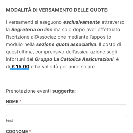
MODALITÀ DI VERSAMENTO DELLE QUOTE:
I versamenti si eseguono
esclusivamente
attraverso
la
Segreteria on line
ma solo dopo aver effettuato
l‘iscrizione all’Associazione mediante l’apposito
modulo nella
sezione quota associativa
. Il costo di
quest’ultima, comprensivo dell’assicurazione sugli
infortuni del
Gruppo
La Cattolica Assicurazioni
, è
di
€ 15,00
e ha validità per anno solare.
Prenotazione eventi
suggerita
:
NOME
*
Prenotazione
eventi
consigliata
First
COGNOME
*