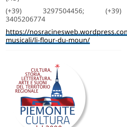
(+39) 3297504456; (+39)
3405206774
https://nosracinesweb.wordpress.co
musicali/li-flour-du-moun/