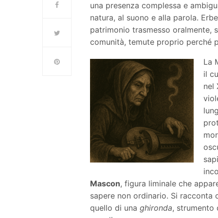
una presenza complessa e ambigua, 
natura, al suono e alla parola. Erb
patrimonio trasmesso oralmente, s
comunità, temute proprio perché po
La 
il 
nel
vio
lun
pro
mor
oscu
sapi
inco
Mascon
, figura liminale che app
sapere non ordinario. Si racconta 
quello di una
ghironda
, strumento 