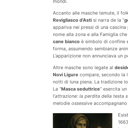
mondi.
Accanto alle masche temute, il fo
Revigliasco d’Asti
si narra de la “
g
appariva nei pressi di una cascina 
nome alla zona e alla Famiglia che 
cane bianco
è simbolo di confine 
forma, assumendo sembianze animal
L’apparizione non annunciava un pe
Altre masche sono legate al
desid
Novi Ligure
compare, secondo la le
notti di luna piena. La tradizione l
La “
Masca seduttrice
” esercita u
l’
attrazione
:
la perdita della testa 
melodie
ossessive
accompagnano s
Esis
166