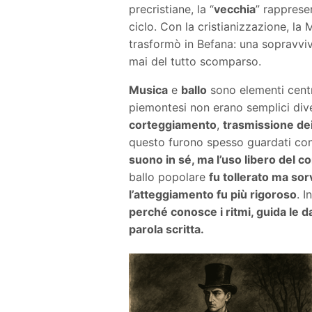
precristiane, la “
vecchia
” rapprese
ciclo. Con la cristianizzazione, la
trasformò in Befana: una sopravvi
mai del tutto scomparso.
Musica
e
ballo
sono elementi centra
piemontesi non erano semplici div
corteggiamento
,
trasmissione dei
questo furono spesso guardati con
suono in sé, ma l’uso libero del co
ballo popolare
fu tollerato ma sor
l’atteggiamento fu più rigoroso
. 
perché conosce i ritmi, guida le 
parola scritta.