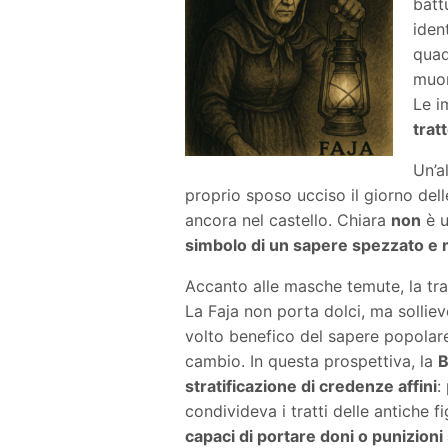
batt
iden
quad
muor
Le i
trat
Un’a
proprio sposo ucciso il giorno delle
ancora nel castello. Chiara
non
è u
simbolo di un sapere spezzato e
Accanto alle masche temute, la tra
La Faja non porta dolci, ma sollievo
volto benefico del sapere popolare
cambio. In questa prospettiva, la
B
stratificazione di credenze affini
:
condivideva i tratti delle antiche fi
capaci di portare doni o punizioni