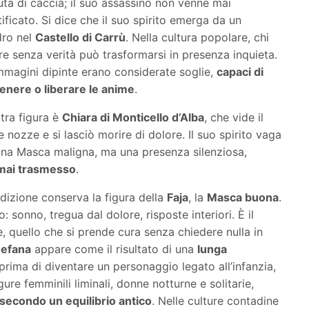
uta di caccia; il suo assassino non venne mai
tificato. Si dice che il suo spirito emerga da un
ro nel
Castello di Carrù
. Nella cultura popolare, chi
e senza verità può trasformarsi in presenza inquieta.
mmagini dipinte erano considerate soglie,
capaci di
tenere o liberare le anime
.
ltra figura è
Chiara di Monticello d’Alba
, che vide il
 nozze e si lasciò morire di dolore. Il suo spirito vaga
na Masca maligna, ma una presenza silenziosa,
 mai trasmesso
.
dizione conserva la figura della
Faja
, la
Masca buona
.
: sonno, tregua dal dolore, risposte interiori. È il
, quello che si prende cura senza chiedere nulla in
efana
appare come il risultato di una
lunga
 prima di diventare un personaggio legato all’infanzia,
gure femminili liminali, donne notturne e solitarie,
 secondo un equilibrio antico
. Nelle culture contadine