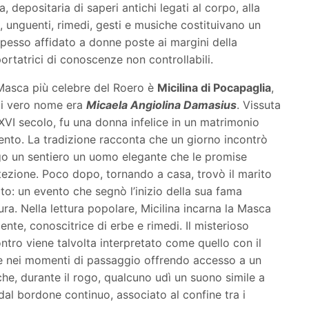
depositaria di saperi antichi legati al corpo, alla
e, unguenti, rimedi, gesti e musiche costituivano un
pesso affidato a donne poste ai margini della
rtatrici di conoscenze non controllabili.
Masca più celebre del Roero è
Micilina di Pocapaglia
,
cui vero nome era
Micaela Angiolina Damasius
. Vissuta
 XVI secolo, fu una donna infelice in un matrimonio
lento. La tradizione racconta che un giorno incontrò
go un sentiero un uomo elegante che le promise
tezione. Poco dopo, tornando a casa, trovò il marito
to: un evento che segnò l’inizio della sua fama
ra. Nella lettura popolare, Micilina incarna la Masca
ente, conoscitrice di erbe e rimedi. Il misterioso
ntro viene talvolta interpretato come quello con il
are nei momenti di passaggio offrendo accesso a un
che, durante il rogo, qualcuno udì un suono simile a
dal bordone continuo, associato al confine tra i