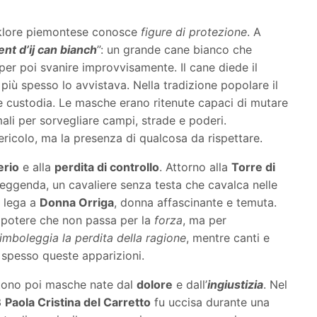
lklore piemontese conosce
figure di protezione
. A
ent d’ij can bianch
”: un grande cane bianco che
per poi svanire improvvisamente. Il cane diede il
più spesso lo avvistava. Nella tradizione popolare il
e custodia. Le masche erano ritenute capaci di mutare
i per sorvegliare campi, strade e poderi.
ricolo, ma la presenza di qualcosa da rispettare.
erio
e alla
perdita di controllo
. Attorno alla
Torre di
ggenda, un cavaliere senza testa che cavalca nelle
o lega a
Donna Orriga
, donna affascinante e temuta.
n potere che non passa per la
forza
, ma per
simboleggia la perdita della ragione
, mentre canti e
pesso queste apparizioni.
tono poi masche nate dal
dolore
e dall’
ingiustizia
. Nel
3
Paola Cristina del Carretto
fu uccisa durante una