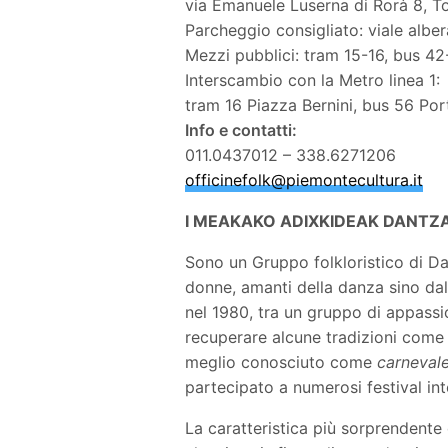
via Emanuele Luserna di Rorà 8, T
Parcheggio consigliato: viale albe
Mezzi pubblici: tram 15-16, bus 4
Interscambio con la Metro linea 1:
tram 16 Piazza Bernini, bus 56 Po
Info e contatti:
011.0437012 – 338.6271206
officinefolk@piemontecultu
ra.it
I MEAKAKO ADIXKIDEAK DANTZ
Sono un Gruppo folkloristico di D
donne, amanti della danza sino da
nel 1980, tra un gruppo di appassio
recuperare alcune tradizioni come i
meglio conosciuto come
carnevale
partecipato a numerosi festival int
La caratteristica più sorprendente