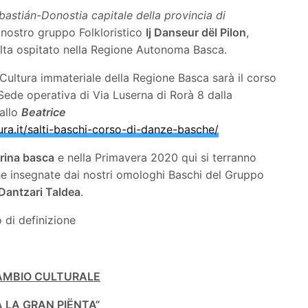
bastián-Donostia capitale della provincia di
l nostro gruppo Folkloristico
Ij Danseur dël Pilon
,
volta ospitato nella Regione Autonoma Basca.
Cultura immateriale della Regione Basca sarà il corso
Sede operativa di Via Luserna di Rorà 8 dalla
allo
Beatrice
ra.it/salti-baschi-corso-di-danze-basche/
rrina basca
e nella Primavera 2020 qui si terranno
he insegnate dai nostri omologhi Baschi del Gruppo
Dantzari Taldea
.
 di definizione
AMBIO CULTURALE
 LA GRAN PIËNTA”