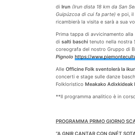
di
Irun
(Irun dista 18 km da San Se
Guipúzcoa di cui fa parte)
e poi, i
ricambierà la visita e sarà a sua 
Prima tappa di avvicinamento alla 
di
salti
baschi
tenuto nella nostra 
coreografa del nostro Gruppo di B
Pignolo
https://www.piemontecultu
Alle
Officine Folk sventolerà la iku
concerti e stage sulle danze basc
Folkloristico
Meakako Adixkideak 
**Il programma analitico è in corso
PROGRAMMA PRIMO GIORNO SC
“A GNIR CANTAR CON GNÉT SOTA