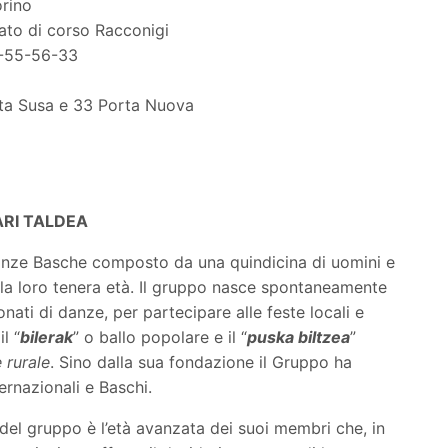
orino
rato di corso Racconigi
2-55-56-33
rta Susa e 33 Porta Nuova
ARI TALDEA
anze Basche composto da una quindicina di uomini e
lla loro tenera età. Il gruppo nasce spontaneamente
nati di danze, per partecipare alle feste locali e
l “
bilerak
” o ballo popolare e il “
puska biltzea
”
 rurale
. Sino dalla sua fondazione il Gruppo ha
ernazionali e Baschi.
 del gruppo è l’età avanzata dei suoi membri che, in