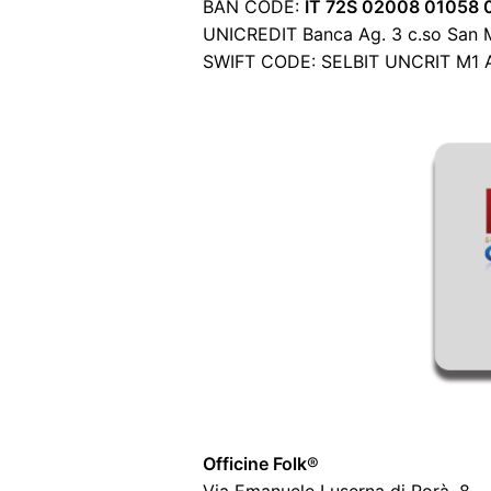
BAN CODE:
IT 72S 02008 01058
UNICREDIT Banca Ag. 3 c.so San M
SWIFT CODE: SELBIT UNCRIT M1
Officine Folk
®
Via Emanuele Luserna di Rorà, 8