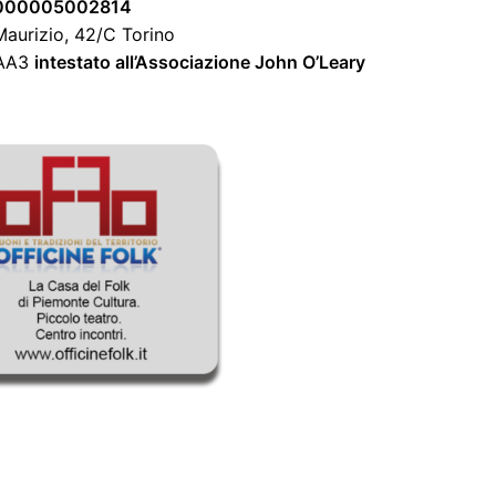
 000005002814
aurizio, 42/C Torino
 AA3
intestato all’Associazione John O’Leary