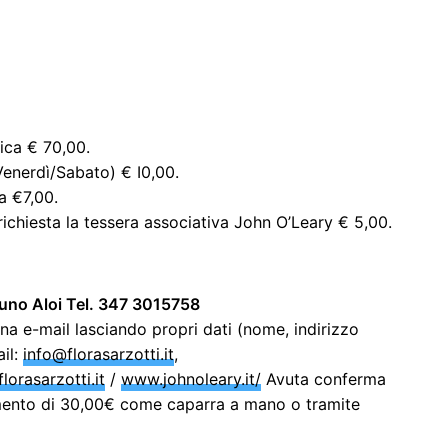
ica € 70,00.
Venerdì/Sabato) € I0,00.
a €7,00.
richiesta la tessera associativa John O’Leary € 5,00.
runo Aloi Tel. 347 3015758
 una e-mail lasciando propri dati (nome, indirizzo
il:
info@florasarzotti.it
,
lorasarzotti.it
/
www.johnoleary.it/
Avuta conferma
samento di 30,00€ come caparra a mano o tramite