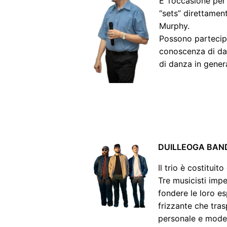
E’ l’occasione per
“sets” direttament
Murphy.
Possono partecipa
conoscenza di dan
di danza in genera
DUILLEOGA BAN
Il trio è costitui
Tre musicisti impe
fondere le loro es
frizzante che tras
personale e mode