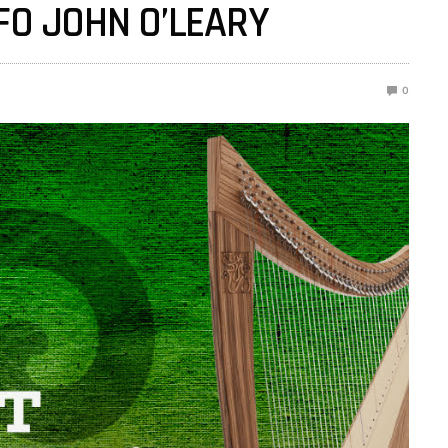
FO JOHN O’LEARY
0