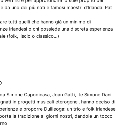
 divertirsi e per approfondire lo stile proprio dei
e da uno dei più noti e famosi maestri d’Irlanda: Pat
re tutti quelli che hanno già un minimo di
ze irlandesi o chi possiede una discreta esperienza
le (folk, liscio o classico…)
D
to da Simone Capodicasa, Joan Gatti, ite Simone Dani.
gnati in progetti musicali eterogenei, hanno deciso di
perienze e proporre Duilleoga: un trio e folk irlandese
porta la tradizione ai giorni nostri, dandole un tocco
rno