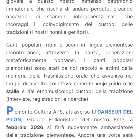
giovani a questo nostro immenso patrimonio
immateriale che rischia di andare perduto, creando
occasioni di scambio intergenerazionale che
incoraggi il coinvolgimento dei custodi delle
tradizioni (i nostri nonni e genitori).
Canti popolari, ritmi e suoni in lingua piemontese
incontreranno, attraverso la danza, generazioni
metaforicamente “
lontane
”. I canti popolari
piemontesi sono stati da noi raccolti e attinti dalla
memoria della trasmissione orale che avveniva nei
luoghi di ascolto collettivo come le
veije piòle
o le
stalle
e dai etnomusicologi custodi della tradizione
(interviste, registrazioni e ricerche)
P
iemonte Cultura APS, attraverso
IJ DANSEUR DËL
PILON
, Gruppo Folkloristico del nostro Ente, a
febbraio 2026
si farà nuovamente ambasciatore
della tradizione piemontese. Ancora una volta sarà