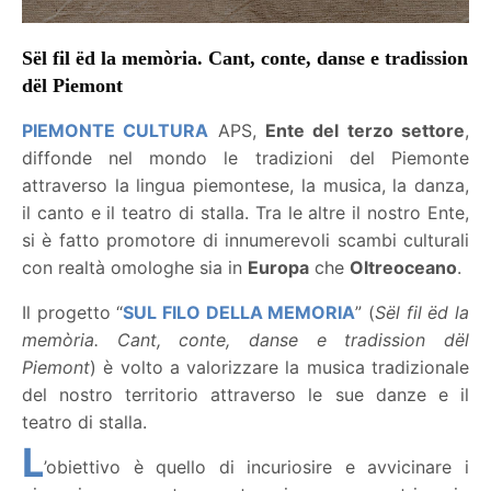
Sël fil ëd la memòria. Cant, conte, danse e tradission
dël Piemont
P
IEMONTE CULTURA
APS,
Ente del terzo settore
,
diffonde nel mondo le tradizioni del Piemonte
attraverso la lingua piemontese, la musica, la danza,
il canto e il teatro di stalla. Tra le altre il nostro Ente,
si è fatto promotore di innumerevoli scambi culturali
con realtà omologhe sia in
Europa
che
Oltreoceano
.
Il progetto “
SUL FILO DELLA MEMORIA
” (
Sël fil ëd la
memòria. Cant, conte, danse e tradission dël
Piemont
) è volto a valorizzare la musica tradizionale
del nostro territorio attraverso le sue danze e il
teatro di stalla.
L
’obiettivo è quello di incuriosire e avvicinare i