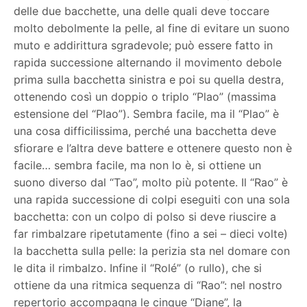
delle due bacchette, una delle quali deve toccare
molto debolmente la pelle, al fine di evitare un suono
muto e addirittura sgradevole; può essere fatto in
rapida successione alternando il movimento debole
prima sulla bacchetta sinistra e poi su quella destra,
ottenendo così un doppio o triplo “Plao” (massima
estensione del “Plao”). Sembra facile, ma il “Plao” è
una cosa difficilissima, perché una bacchetta deve
sfiorare e l’altra deve battere e ottenere questo non è
facile… sembra facile, ma non lo è, si ottiene un
suono diverso dal “Tao”, molto più potente. Il “Rao” è
una rapida successione di colpi eseguiti con una sola
bacchetta: con un colpo di polso si deve riuscire a
far rimbalzare ripetutamente (fino a sei – dieci volte)
la bacchetta sulla pelle: la perizia sta nel domare con
le dita il rimbalzo. Infine il “Rolé” (o rullo), che si
ottiene da una ritmica sequenza di “Rao”: nel nostro
repertorio accompagna le cinque “Diane”, la