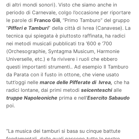
di altri mondi sonori). Visto che siamo anche in
periodo di Carnevale, colgo l’occasione per riportare
le parole di
Franco Gili
, “Primo Tamburo” del gruppo
“
Pifferi e Tamburi
” della città di Ivrea (Canavese). La
tecnica qui spiegata è piuttosto raffinata, ha radici
nei metodi musicali pubblicati tra ‘600 e ‘700
(Orchesographie, Syntagma Musicum, Harmonie
Universelle, etc.) e fa rivivere i ruoli che ebbero
questi importanti strumenti..
Ad esempio
Il Tamburo
da Parata con il fusto in ottone, che viene usato
tutt’oggi nelle
marce delle Pifferate di
Ivrea,
che ha
radici lontane, dai primi metodi
seicenteschi
alle
truppe Napoleoniche
prima e nell’
Esercito Sabaudo
poi.
“La musica dei tamburi si basa su cinque battute
fondamentali, dalle quali nascono tutte le nostre