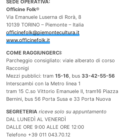
SEDE OPERATIVA:
Officine Folk
®
Via Emanuele Luserna di Rorà, 8
10139 TORINO – Piemonte – Italia
officinefolk@piemontecultura.it
www.officinefolk.it
COME RAGGIUNGERCI:
Parcheggio consigliato: viale alberato di corso
Racconigi
Mezzi pubblici: tram
15-16
, bus
33-42-55-56
Interscambi con la Metro linea 1
tram 15 C.so Vittorio Emanuele II, tram16 Piazza
Bernini, bus 56 Porta Susa e 33 Porta Nuova
SEGRETERIA
riceve solo su appuntamento
DAL LUNEDÌ AL VENERDÌ
DALLE ORE 9:00 ALLE ORE 12:00
Telefono +39 011 043.70.12