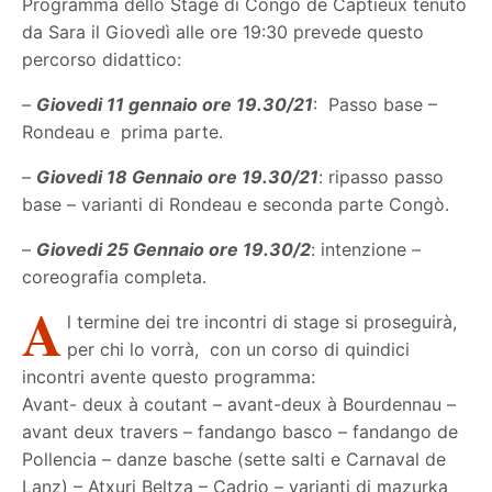
Programma dello Stage di Congo de Captieux tenuto
da Sara il Giovedì alle ore 19:30 prevede questo
percorso didattico:
–
Giovedi 11 gennaio ore 19.30/21
:
Passo base –
Rondeau e
prima parte.
–
Giovedi 18 Gennaio ore 19.30/21
: ripasso passo
base – varianti di Rondeau e seconda parte Congò.
–
Giovedi 25 Gennaio ore 19.30/2
: intenzione –
coreografia completa.
A
l termine dei tre incontri di stage si proseguirà,
per chi lo vorrà,
con un corso di quindici
incontri avente questo programma:
Avant- deux à coutant – avant-deux à Bourdennau –
avant deux travers – fandango basco – fandango de
Pollencia – danze basche (sette salti e Carnaval de
Lanz) – Atxuri Beltza – Cadrio – varianti di mazurka