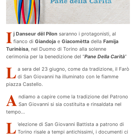
I
j Danseur dël Pilon
saranno i protagonisti, al
fianco di
Giandoja
e
Giacomètta
della
Famija
Turinèisa
, nel Duomo di Torino alla solenne
cerimonia per la benedizione del “
Pane Della Carità
”
L
a sera del 23 giugno, come da tradizione, il Farò
di San Giovanni ha illuminato con le fiamme
piazza Castello.
A
ndiamo a capire come la tradizione del Patrono
San Giovanni si sia costituita e rinsaldata nel
tempo…
L
’elezione di San Giovanni Battista a patrono di
Torino risale a tempi antichissimi, i documenti ci