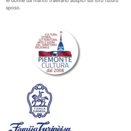
le donne da marito traevano auspici sul loro futuro
sposo.