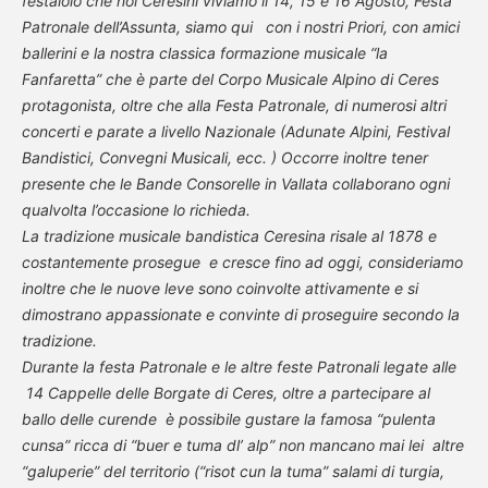
festaiolo che noi Ceresini viviamo il 14, 15 e 16 Agosto, Festa
Patronale dell’Assunta, siamo qui con i nostri Priori, con amici
ballerini e la nostra classica formazione musicale “la
Fanfaretta” che è parte del Corpo Musicale Alpino di Ceres
protagonista, oltre che alla Festa Patronale, di numerosi altri
concerti e parate a livello Nazionale (Adunate Alpini, Festival
Bandistici, Convegni Musicali, ecc. ) Occorre inoltre tener
presente che le Bande Consorelle in Vallata collaborano ogni
qualvolta l’occasione lo richieda.
La tradizione musicale bandistica Ceresina risale al 1878 e
costantemente prosegue e cresce fino ad oggi, consideriamo
inoltre che le nuove leve sono coinvolte attivamente e si
dimostrano appassionate e convinte di proseguire secondo la
tradizione.
Durante la festa Patronale e le altre feste Patronali legate alle
14 Cappelle delle Borgate di Ceres, oltre a partecipare al
ballo delle curende è possibile gustare la famosa “pulenta
cunsa” ricca di “buer e tuma dl’ alp” non mancano mai lei altre
“galuperie” del territorio (“risot cun la tuma” salami di turgia,