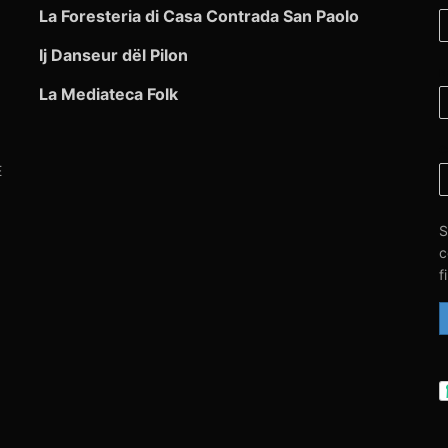
La Foresteria di Casa Contrada San Paolo
Ij Danseur dël Pilon
N
La Mediateca Folk
C
E
S
c
f