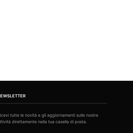
NEWSLETTER
icevi tutte le novità e gli aggiornamenti sulle nostre
ttività direttamente nella tua casella di posta.
MAIL: