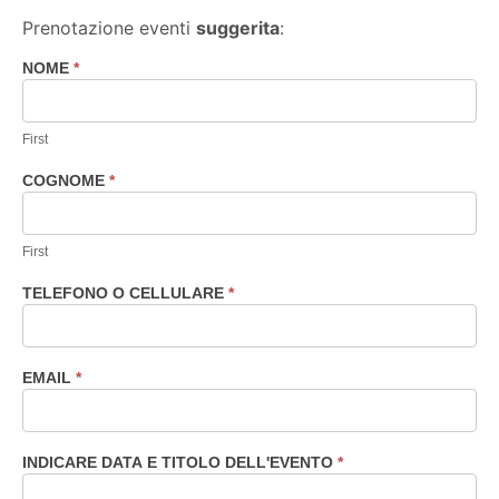
Prenotazione eventi
suggerita
:
NOME
*
Prenotazione
eventi
consigliata
First
COGNOME
*
First
TELEFONO O CELLULARE
*
EMAIL
*
INDICARE DATA E TITOLO DELL'EVENTO
*