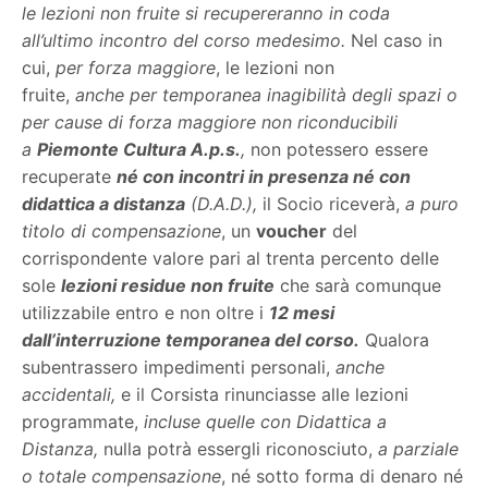
le lezioni non fruite si recupereranno in coda
all’ultimo incontro del corso medesimo.
Nel caso in
cui,
per forza maggiore
, le lezioni non
fruite,
anche
per temporanea inagibilità degli spazi o
per cause di forza maggiore non riconducibili
a
Piemonte Cultura A.p.s.
,
non potessero essere
recuperate
né con incontri in presenza né con
didattica a distanza
(D.A.D.),
il Socio riceverà,
a puro
titolo di compensazione
, un
voucher
del
corrispondente valore pari al trenta percento delle
sole
lezioni residue non fruite
che sarà comunque
utilizzabile entro e non oltre i
12 mesi
dall’interruzione temporanea del corso.
Qualora
subentrassero impedimenti personali,
anche
accidentali,
e il Corsista rinunciasse alle lezioni
programmate,
incluse quelle con Didattica a
Distanza,
nulla potrà essergli riconosciuto,
a parziale
o totale compensazione
, né sotto forma di denaro né