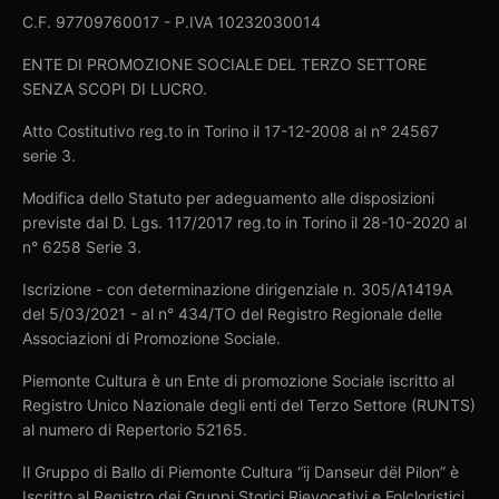
C.F. 97709760017 - P.IVA 10232030014
ENTE DI PROMOZIONE SOCIALE DEL TERZO SETTORE
SENZA SCOPI DI LUCRO.
Atto Costitutivo reg.to in Torino il 17-12-2008 al n° 24567
serie 3.
Modifica dello Statuto per adeguamento alle disposizioni
previste dal D. Lgs. 117/2017 reg.to in Torino il 28-10-2020 al
n° 6258 Serie 3.
Iscrizione - con determinazione dirigenziale n. 305/A1419A
del 5/03/2021 - al n° 434/TO del Registro Regionale delle
Associazioni di Promozione Sociale.
Piemonte Cultura è un Ente di promozione Sociale iscritto al
Registro Unico Nazionale degli enti del Terzo Settore (RUNTS)
al numero di Repertorio 52165.
Il Gruppo di Ballo di Piemonte Cultura “ij Danseur dël Pilon” è
Iscritto al Registro dei Gruppi Storici Rievocativi e Folcloristici