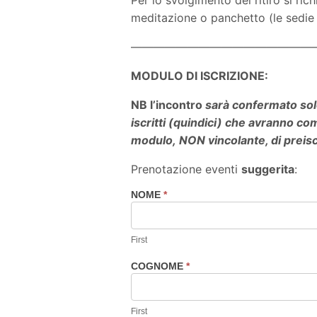
meditazione o panchetto (le sedie 
————————————————
MODULO DI ISCRIZIONE:
NB l’incontro
sarà confermato sol
iscritti (quindici) che avranno com
modulo, NON vincolante, di preisc
Prenotazione eventi
suggerita
:
NOME
*
Prenotazione
eventi
consigliata
First
COGNOME
*
First