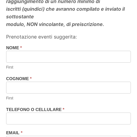
raggiungimento di un numero minimo di
iscritti (quindici) che avranno compilato e inviato il
sottostante
modulo, NON vincolante, di preiscrizione.
Prenotazione eventi suggerita:
NOME
*
Prenotazione
eventi
consigliata
First
COGNOME
*
First
TELEFONO O CELLULARE
*
EMAIL
*