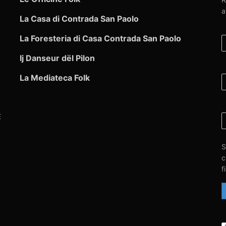
a
La Casa di Contrada San Paolo
E
La Foresteria di Casa Contrada San Paolo
Ij Danseur dël Pilon
N
La Mediateca Folk
C
E
S
c
f