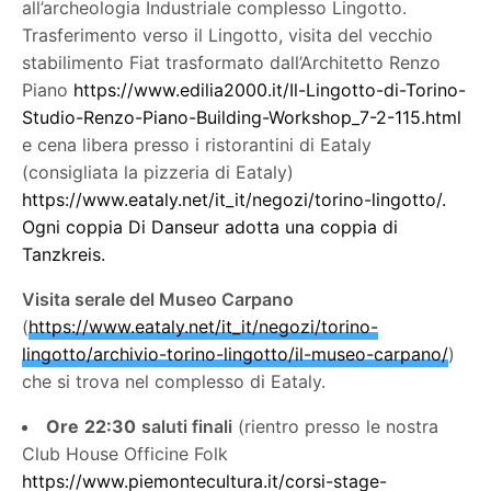
all’archeologia Industriale complesso Lingotto.
Trasferimento verso il Lingotto, visita del vecchio
stabilimento Fiat trasformato dall’Architetto Renzo
Piano
https://www.edilia2000.it/Il-Lingotto-di-Torino-
Studio-Renzo-Piano-Building-Workshop_7-2-115.html
e cena libera presso i ristorantini di Eataly
(consigliata la pizzeria di Eataly)
https://www.eataly.net/it_it/negozi/torino-lingotto/
.
Ogni coppia Di Danseur adotta una coppia di
Tanzkreis.
Visita serale del Museo Carpano
(
https://www.eataly.net/it_it/negozi/torino-
lingotto/archivio-torino-lingotto/il-museo-carpano/
)
che si trova nel complesso di Eataly.
Ore
22:30
saluti finali
(rientro presso le nostra
Club House Officine Folk
https://www.piemontecultura.it/corsi-stage-