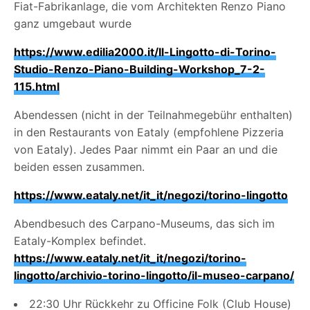
Fiat-Fabrikanlage, die vom Architekten Renzo Piano
ganz umgebaut wurde
https://www.edilia2000.it/Il-Lingotto-di-Torino-
Studio-Renzo-Piano-Building-Workshop_7-2-
115.html
Abendessen (nicht in der Teilnahmegebühr enthalten)
in den Restaurants von Eataly (empfohlene Pizzeria
von Eataly). Jedes Paar nimmt ein Paar an und die
beiden essen zusammen.
https://www.eataly.net/it_it/negozi/torino-lingotto
Abendbesuch des Carpano-Museums, das sich im
Eataly-Komplex befindet.
https://www.eataly.net/it_it/negozi/torino-
lingotto/archivio-torino-lingotto/il-museo-carpano/
22:30 Uhr Rückkehr zu Officine Folk (Club House)