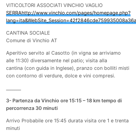
VITICOLTORI ASSOCIATI VINCHIO VAGLIO
SERRAhttp://www.vinchio.com/pages/homepage.php?
lang=ita&WebSite_Session=42f2846cde759935008a36
CANTINA SOCIALE
Comune di Vinchio AT
Aperitivo servito al Casotto (in vigna se arriviamo
alle 11:30) diversamente nel patio; visita alla
cantina (con guida in Inglese), pranzo con bolliti misti
con contorno di verdure, dolce e vini compresi.
_______
3- Partenza da Vinchio ore 15:15 – 18 km tempo di
percorrenza 30 minuti
Arrivo Probabile ore 15:45 durata visita ore 1 e trenta
minuti