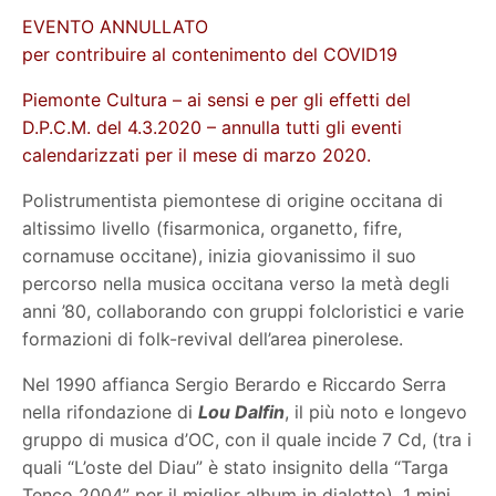
EVENTO ANNULLATO
per contribuire al contenimento del COVID19
Piemonte Cultura – ai sensi e per gli effetti del
D.P.C.M. del 4.3.2020 – annulla tutti gli eventi
calendarizzati per il mese di marzo 2020.
Polistrumentista piemontese di origine occitana di
altissimo livello (fisarmonica, organetto, fifre,
cornamuse occitane), inizia giovanissimo il suo
percorso nella musica occitana verso la metà degli
anni ’80, collaborando con gruppi folcloristici e varie
formazioni di folk-revival dell’area pinerolese.
Nel 1990 affianca Sergio Berardo e Riccardo Serra
nella rifondazione di
Lou Dalfin
, il più noto e longevo
gruppo di musica d’OC, con il quale incide 7 Cd, (tra i
quali “L’oste del Diau” è stato insignito della “Targa
Tenco 2004” per il miglior album in dialetto), 1 mini