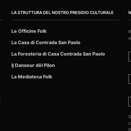
LA STRUTTURA DEL NOSTRO PRESIDIO CULTURALE
Le Officine Folk
R
a
La Casa di Contrada San Paolo
E
La Foresteria di Casa Contrada San Paolo
Ij Danseur dël Pilon
N
La Mediateca Folk
C
E
S
c
f