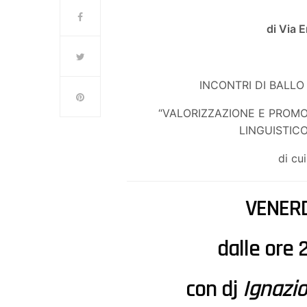
di Via 
INCONTRI DI BALLO
“VALORIZZAZIONE E PROM
LINGUISTIC
di cu
VENERD
dalle ore
con dj
Ignazio