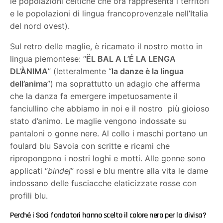
le popolazioni celtiche che ora rappresenta i territori
e le popolazioni di lingua francoprovenzale nell’Italia
del nord ovest).
Sul retro delle maglie, è ricamato il nostro motto in
lingua piemontese: “
ËL BAL A L’É LA LENGA
DL’ÀNIMA
” (letteralmente “
la danze è la lingua
dell’anima
”) ma soprattutto un adagio che afferma
che la danza fa emergere impetuosamente il
fanciullino che abbiamo in noi e il nostro
più gioioso
stato d’animo. Le maglie vengono indossate su
pantaloni o gonne nere. Al collo i maschi portano un
foulard blu Savoia con scritte e ricami che
ripropongono i nostri loghi e motti. Alle gonne sono
applicati “
bindej
” rossi e blu mentre alla vita le dame
indossano delle fusciacche elaticizzate rosse con
profili blu.
Perché i Soci fondatori hanno scelto il colore nero per la divisa?