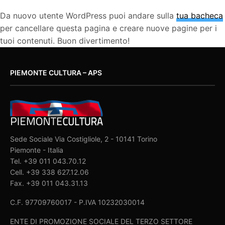
Da nuovo utente WordPress puoi andare sulla
tua bacheca
per cancellare questa pagina e creare nuove pagine per i
tuoi contenuti. Buon divertimento!
PIEMONTE CULTURA – APS
Sede Sociale Via Costigliole, 2 - 10141 Torino
Piemonte - Italia
Tel. +39 011 043.70.12
Cell. +39 338 627.12.06
Fax. +39 011 043.31.13
C.F. 97709760017 - P.IVA 10232030014
ENTE DI PROMOZIONE SOCIALE DEL TERZO SETTORE