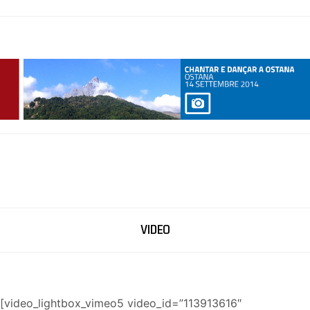
VIDEO
[video_lightbox_vimeo5 video_id=”113913616″